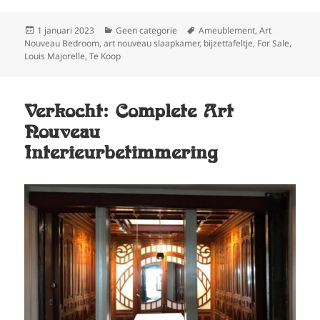
Geplaatst
Categorieën
Tags
1 januari 2023
Geen categorie
Ameublement
,
Art
op
Nouveau Bedroom
,
art nouveau slaapkamer
,
bijzettafeltje
,
For Sale
,
Louis Majorelle
,
Te Koop
Verkocht: Complete Art
Nouveau
Interieurbetimmering