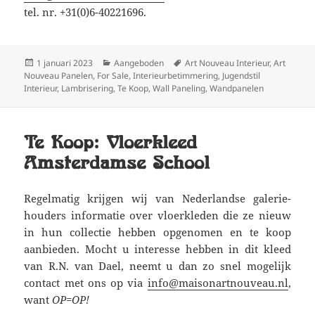
tel. nr. +31(0)6-40221696.
Geplaatst
Categorieën
Tags
1 januari 2023
Aangeboden
Art Nouveau Interieur
,
Art
op
Nouveau Panelen
,
For Sale
,
Interieurbetimmering
,
Jugendstil
Interieur
,
Lambrisering
,
Te Koop
,
Wall Paneling
,
Wandpanelen
Te Koop: Vloerkleed
Amsterdamse School
Regelmatig krijgen wij van Nederlandse galerie-
houders informatie over vloerkleden die ze nieuw
in hun collectie hebben opgenomen en te koop
aanbieden. Mocht u interesse hebben in dit kleed
van R.N. van Dael, neemt u dan zo snel mogelijk
contact met ons op via
info@maisonartnouveau.nl
,
want
OP=OP!