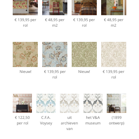
€ 139,95 per
€ 48,95 per
€ 139,95 per
€ 48,95 per
rol
m2
rol
m2
Nieuw!
€ 139,95 per
Nieuw!
€ 139,95 per
rol
rol
€ 122,50
C.F.A.
uit
het V&A
(1899
per rol
Voysey
archieven
museum
ontwerp)
van