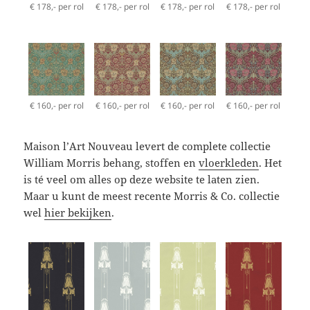
€ 178,- per rol
€ 178,- per rol
€ 178,- per rol
€ 178,- per rol
€ 160,- per rol
€ 160,- per rol
€ 160,- per rol
€ 160,- per rol
Maison l’Art Nouveau levert de complete collectie
William Morris behang, stoffen en
vloerkleden
. Het
is té veel om alles op deze website te laten zien.
Maar u kunt de meest recente Morris & Co. collectie
wel
hier bekijken
.