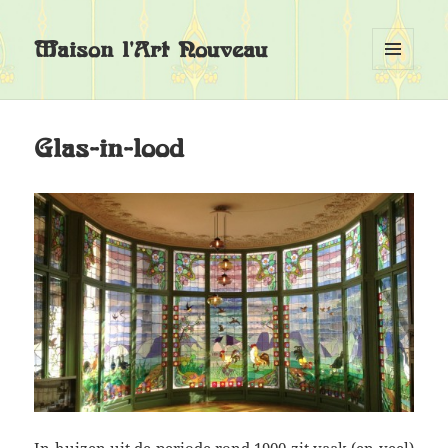
Maison l'Art Nouveau
MENU
EN
WIDGETS
Glas-in-lood
In huizen uit de periode rond 1900 zit vaak (en veel)