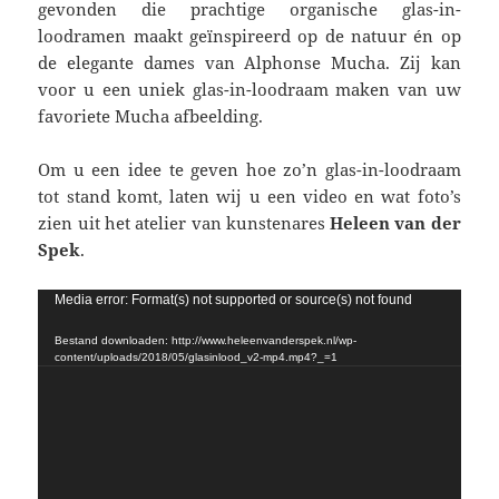
gevonden die prachtige organische glas-in-
loodramen maakt geïnspireerd op de natuur én op
de elegante dames van Alphonse Mucha. Zij kan
voor u een uniek glas-in-loodraam maken van uw
favoriete Mucha afbeelding.
Om u een idee te geven hoe zo’n glas-in-loodraam
tot stand komt, laten wij u een video en wat foto’s
zien uit het atelier van kunstenares
Heleen van der
Spek
.
Videospeler
Media error: Format(s) not supported or source(s) not found
Bestand downloaden: http://www.heleenvanderspek.nl/wp-
content/uploads/2018/05/glasinlood_v2-mp4.mp4?_=1