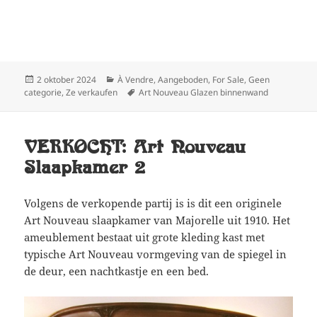
Geplaatst
Categorieën
2 oktober 2024
À Vendre
,
Aangeboden
,
For Sale
,
Geen
op
Tags
categorie
,
Ze verkaufen
Art Nouveau Glazen binnenwand
VERKOCHT: Art Nouveau
Slaapkamer 2
Volgens de verkopende partij is is dit een originele
Art Nouveau slaapkamer van Majorelle uit 1910. Het
ameublement bestaat uit grote kleding kast met
typische Art Nouveau vormgeving van de spiegel in
de deur, een nachtkastje en een bed.