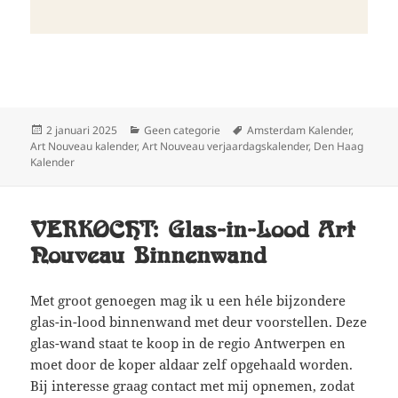
Geplaatst
Categorieën
Tags
2 januari 2025
Geen categorie
Amsterdam Kalender
,
op
Art Nouveau kalender
,
Art Nouveau verjaardagskalender
,
Den Haag
Kalender
VERKOCHT: Glas-in-Lood Art
Nouveau Binnenwand
Met groot genoegen mag ik u een héle bijzondere
glas-in-lood binnenwand met deur voorstellen. Deze
glas-wand staat te koop in de regio Antwerpen en
moet door de koper aldaar zelf opgehaald worden.
Bij interesse graag contact met mij opnemen, zodat