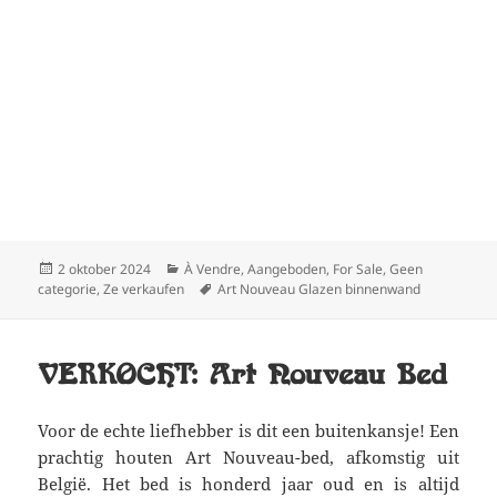
Geplaatst
Categorieën
2 oktober 2024
À Vendre
,
Aangeboden
,
For Sale
,
Geen
op
Tags
categorie
,
Ze verkaufen
Art Nouveau Glazen binnenwand
VERKOCHT: Art Nouveau Bed
Voor de echte liefhebber is dit een buitenkansje! Een
prachtig houten Art Nouveau-bed, afkomstig uit
België. Het bed is honderd jaar oud en is altijd