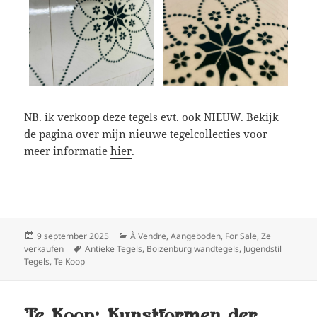
NB. ik verkoop deze tegels evt. ook NIEUW. Bekijk
de pagina over mijn nieuwe tegelcollecties voor
meer informatie
hier
.
Geplaatst
Categorieën
9 september 2025
À Vendre
,
Aangeboden
,
For Sale
,
Ze
op
Tags
verkaufen
Antieke Tegels
,
Boizenburg wandtegels
,
Jugendstil
Tegels
,
Te Koop
Te Koop: Kunstformen der