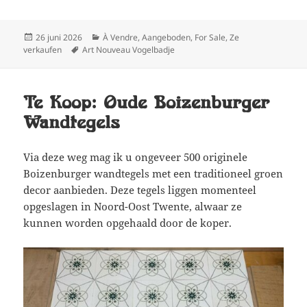
Geplaatst
Categorieën
26 juni 2026
À Vendre
,
Aangeboden
,
For Sale
,
Ze
op
Tags
verkaufen
Art Nouveau Vogelbadje
Te Koop: Oude Boizenburger
Wandtegels
Via deze weg mag ik u ongeveer 500 originele
Boizenburger wandtegels met een traditioneel groen
decor aanbieden. Deze tegels liggen momenteel
opgeslagen in Noord-Oost Twente, alwaar ze
kunnen worden opgehaald door de koper.