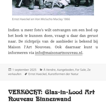
Ernst Haeckel en Von Miclucho Maclay 1866
Indien u meer foto’s wilt ontvangen om een bod op
het boek te kunnen doen, vraagt u daar dan gerust
naar. De richtprijs van de aanbieder is bekend bij
Maison l’Art Nouveau. Ook daarnaar kunt u
informeren via
info@maisonartnouveau.nl
.
Geplaatst
Categorieën
1 september 2025
À Vendre
,
Aangeboden
,
For Sale
,
Ze
op
Tags
verkaufen
Ernst Haeckel
,
Kunstformen der Natur
VERKOCHT: Glas-in-Lood Art
Nouveau Binnenwand