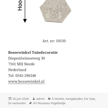
Art. nr:
10150
Bossewinkel Tuindecoratie
Diepenheimseweg 30
7161 MH Neede
Nederland
Tel: 0545-296348
www.bossewinkel.nl
Geplaatst
Auteur
Categorieën
26 juni 2026
admin
À Vendre
,
Aangeboden
,
For Sale
,
op
Tags
Ze verkaufen
Art Nouveau Vogelbadje