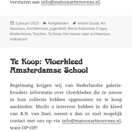
versturen aan
info@maisonartnouveau.nl
.
Geplaatst
Categorieën
Tags
2 januari 2025
Aangeboden
Antoni Gaudí
,
Art
op
Nouveau
,
Artchitecture
,
Jugendstil
,
Maria Antoniette Crippa
,
Modernisme
,
Taschen
,
Te Koop
,
Van natuur naar architectuur
,
Volkskrant
Te Koop: Vloerkleed
Amsterdamse School
Regelmatig krijgen wij van Nederlandse galerie-
houders informatie over vloerkleden die ze nieuw
in hun collectie hebben opgenomen en te koop
aanbieden. Mocht u interesse hebben in dit kleed
van R.N. van Dael, neemt u dan zo snel mogelijk
contact met ons op via
info@maisonartnouveau.nl
,
want
OP=OP!