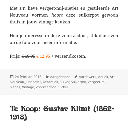
Met z’n lieve vergeet-mij-nietjes en gestileerde Art
Nouveau vormen
hoort
deze suikerpot gewoon
thuis in jouw vintage keuken!
Heb je interesse in deze voorraadpot, klik dan even
op de foto voor meer informatie.
Prijs:
€ 19,95
€ 12,95
+ verzendkosten.
Geplaatst
Categorieën
Tags
24 februari 2016
Aangeboden
Aardewerk
,
Antiek
,
Art
op
Nouveau
,
Jugendstil
,
Keramiek
,
Suiker
,
Suikerpot
,
Vergeet-mij-
nietjes
,
Vintage
,
Voorraadpot
,
Zucker
Te Koop: Gustav Klimt (1862-
1918)