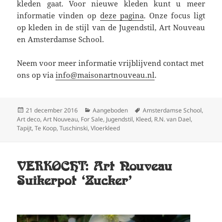
kleden gaat. Voor nieuwe kleden kunt u meer
informatie vinden op
deze pagina
. Onze focus ligt
op kleden in de stijl van de Jugendstil, Art Nouveau
en Amsterdamse School.
Neem voor meer informatie vrijblijvend contact met
ons op via
info@maisonartnouveau.nl
.
Geplaatst
Categorieën
Tags
21 december 2016
Aangeboden
Amsterdamse School
,
op
Art deco
,
Art Nouveau
,
For Sale
,
Jugendstil
,
Kleed
,
R.N. van Dael
,
Tapijt
,
Te Koop
,
Tuschinski
,
Vloerkleed
VERKOCHT: Art Nouveau
Suikerpot ‘Zucker’