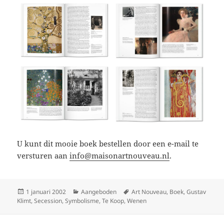
U kunt dit mooie boek bestellen door een e-mail te
versturen aan
info@maisonartnouveau.nl
.
Geplaatst
Categorieën
Tags
1 januari 2002
Aangeboden
Art Nouveau
,
Boek
,
Gustav
op
Klimt
,
Secession
,
Symbolisme
,
Te Koop
,
Wenen