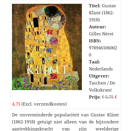
Titel:
Gustav
Klimt (1862-
1918)
Auteur:
Gilles Néret
ISBN:
978946106002
0
Taal:
Nederlands
Uitgever:
Taschen / De
Volkskrant
Prijs:
€ 5,75
€
4,75
(Excl. verzendkosten)
De onverminderde populariteit van Gustav Klimt
(1862-1918) getuigt niet alleen van de bijzondere
aantrekkingskracht van zijn weelderige