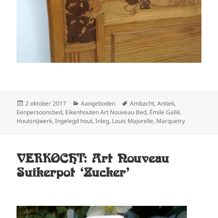
Geplaatst
Categorieën
Tags
2 oktober 2017
Aangeboden
Ambacht
,
Antiek
,
op
Eenpersoonsbed
,
Eikenhouten Art Nouveau Bed
,
Émile Gallé
,
Houtsnijwerk
,
Ingelegd hout
,
Inleg
,
Louis Majorelle
,
Marquetry
VERKOCHT: Art Nouveau
Suikerpot ‘Zucker’