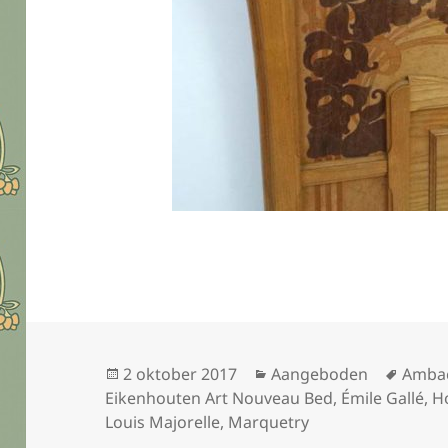
Geplaatst
Categorieën
Tags
2 oktober 2017
Aangeboden
Amba
op
Eikenhouten Art Nouveau Bed
,
Émile Gallé
,
H
Louis Majorelle
,
Marquetry