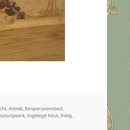
cht
,
Antiek
,
Eenpersoonsbed
,
outsnijwerk
,
Ingelegd hout
,
Inleg
,