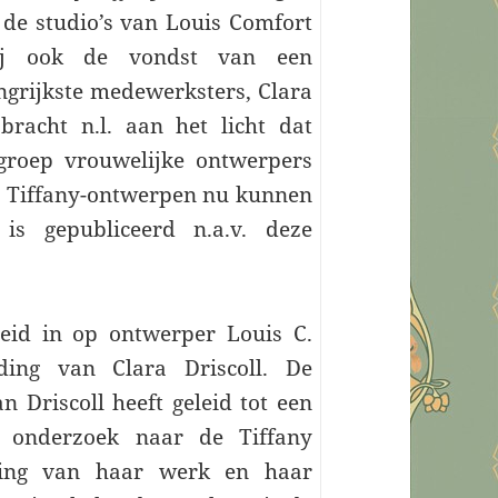
t de studio’s van Louis Comfort
bij ook de vondst van een
angrijkste medewerksters, Clara
bracht n.l. aan het licht dat
groep vrouwelijke ontwerpers
le Tiffany-ontwerpen nu kunnen
is gepubliceerd n.a.v. deze
eid in op ontwerper Louis C.
ding van Clara Driscoll. De
n Driscoll heeft geleid tot een
k onderzoek naar de Tiffany
jving van haar werk en haar