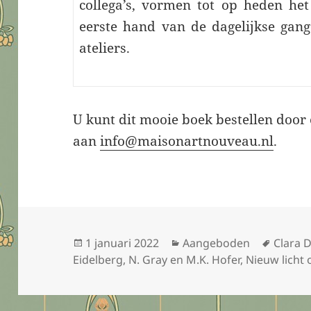
collega’s, vormen tot op heden het
eerste hand van de dagelijkse gan
ateliers.
U kunt dit mooie boek bestellen door 
aan
info@maisonartnouveau.nl
.
Geplaatst
Categorieën
Tags
1 januari 2022
Aangeboden
Clara D
op
Eidelberg
,
N. Gray en M.K. Hofer
,
Nieuw licht 