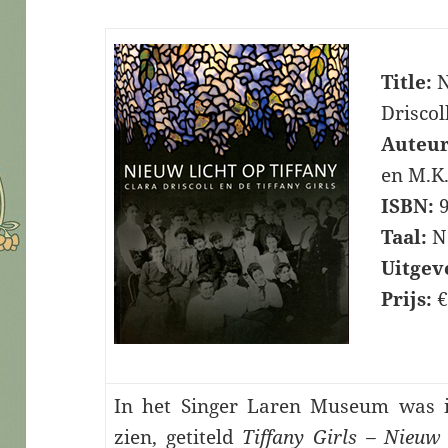
Title:
N
Driscol
Auteur
en M.K
ISBN:
9
Taal:
Ne
Uitgev
Prijs:
€
In het Singer Laren Museum was in
zien, getiteld
Tiffany Girls – Nieuw 