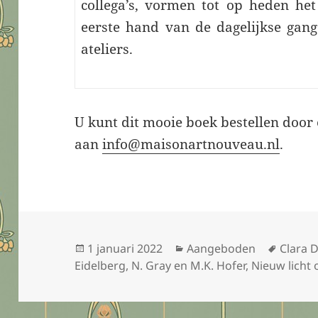
collega’s, vormen tot op heden het
eerste hand van de dagelijkse gan
ateliers.
U kunt dit mooie boek bestellen door 
aan
info@maisonartnouveau.nl
.
Geplaatst
Categorieën
Tags
1 januari 2022
Aangeboden
Clara D
op
Eidelberg
,
N. Gray en M.K. Hofer
,
Nieuw licht 