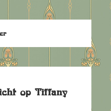
er
icht op Tiffany