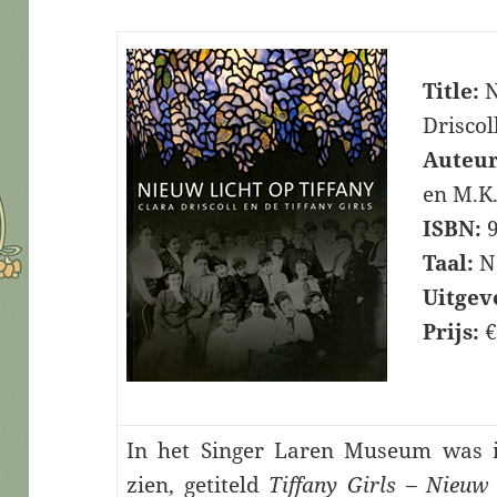
Title:
N
Driscol
Auteur
en M.K
ISBN:
9
Taal:
Ne
Uitgev
Prijs:
€
In het Singer Laren Museum was in
zien, getiteld
Tiffany Girls – Nieuw 