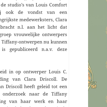
t de studio’s van Louis Comfort
bij ook de vondst van een
angrijkste medewerksters, Clara
bracht n.l. aan het licht dat
groep vrouwelijke ontwerpers
le Tiffany-ontwerpen nu kunnen
is gepubliceerd n.a.v. deze
eid in op ontwerper Louis C.
ding van Clara Driscoll. De
n Driscoll heeft geleid tot een
k onderzoek naar de Tiffany
jving van haar werk en haar