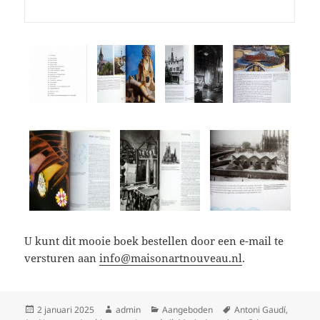
U kunt dit mooie boek bestellen door een e-mail te
versturen aan
info@maisonartnouveau.nl
.
Geplaatst
Auteur
Categorieën
Tags
2 januari 2025
admin
Aangeboden
Antoni Gaudí
,